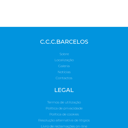
C.C.C.BARCELOS
Sobre
Localização
Galeria
Notícias
Contactos
LEGAL
Termos de utilização
Política de privacidade
Política de cookies
Resolução alternativa de litígios
Livro de reclamações on-line