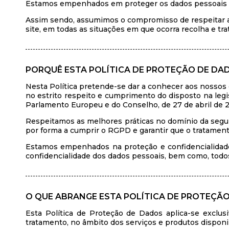
Estamos empenhados em proteger os dados pessoais d
Assim sendo, assumimos o compromisso de respeitar as
site, em todas as situações em que ocorra recolha e tr
PORQUÊ ESTA POLÍTICA DE PROTEÇÃO DE DA
Nesta Política pretende-se dar a conhecer aos nossos cl
no estrito respeito e cumprimento do disposto na l
Parlamento Europeu e do Conselho, de 27 de abril de 2
Respeitamos as melhores práticas no domínio da segur
por forma a cumprir o RGPD e garantir que o tratamento 
Estamos empenhados na proteção e confidencialidade 
confidencialidade dos dados pessoais, bem como, todos 
O QUE ABRANGE ESTA POLÍTICA DE PROTEÇÃ
Esta Política de Proteção de Dados aplica-se exclu
tratamento, no âmbito dos serviços e produtos disponib