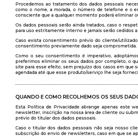
Procedemos ao tratamento dos dados pessoais necess
como o nome, a morada, o número de telefone e o end
consciente que a qualquer momento poderá eliminar ou
Os dados pessoais serão ainda tratados, caso o respeti
para uso estritamente interno e jamais serão cedidos a 
Caso exista consentimento prévio do cliente/utilizad
consentimento previamente dado seja comprometida.
Como o seu consentimento é imperativo, adoptámos
preferimos eliminar os seus dados por completo, o 
site para esse efeito, sem prejuízo dos casos em que 
agendada até que esse produto/serviço lhe seja fornec
QUANDO E COMO RECOLHEMOS OS SEUS DADO
Esta Política de Privacidade abrange apenas este w
newsletter, inscrição na nossa àrea de cliente ou sub
prévio do titular dos dados pessoais.
Caso o titular dos dados pessoais não seja nosso cli
subscrição do envio de newsletters, caso em que se apl