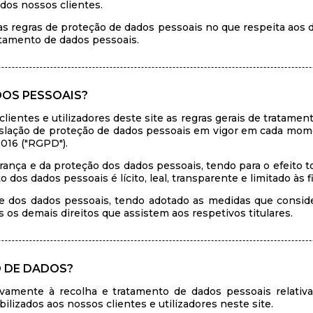
os nossos clientes.
 regras de proteção de dados pessoais no que respeita aos da
atamento de dados pessoais.
DOS PESSOAIS?
ientes e utilizadores deste site as regras gerais de tratamen
egislação de proteção de dados pessoais em vigor em cada m
016 ("RGPD").
ança e da proteção dos dados pessoais, tendo para o efeito t
dos dados pessoais é lícito, leal, transparente e limitado às f
dos dados pessoais, tendo adotado as medidas que consider
os demais direitos que assistem aos respetivos titulares.
O DE DADOS?
sivamente à recolha e tratamento de dados pessoais relati
ilizados aos nossos clientes e utilizadores neste site.