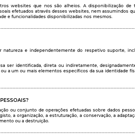
tros websites que nos são alheios. A disponibilização de 
soais efetuados através desses websites, nem assumindos qua
ade e funcionalidades disponibilizadas nos mesmos.
r natureza e independentemente do respetivo suporte, inc
ssa ser identificada, direta ou indiretamente, designadamen
a ou a um ou mais elementos específicos da sua identidade físic
 PESSOAIS?
ção ou conjunto de operações efetuadas sobre dados pessoa
to, a organização, a estruturação, a conservação, a adaptação,
amento ou a destruição.