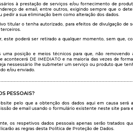
ários à prestação de serviços e/ou fornecimento de produt
ereço de email, entre outros, exigindo sempre que o detent
 pedir a sua eliminação bem como alteração dos dados.
vo titular o tenha autorizado, para efeitos de divulgação de
terceiros.
or, este poderá ser retirado a qualquer momento, sem que, c
 uma posição e meios técnicos para que, não removendo 
que acontecerá DE IMEDIATO e na maioria das vezes de form
seja nessessário lhe submeter um serviço ou produto que tenh
ido e/ou enviado.
S PESSOAIS?
ebsite pelo que a obtenção dos dados aqui em causa será 
missão de email usando o formulário existente neste site para
ente, os respetivos dados pessoais apenas serão tratados q
icarão as regras desta Política de Proteção de Dados.