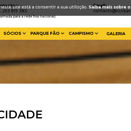
ntactos:
Email:
neste site está a consentir a sua utilizção.
Saiba mais sobre o
l. 253 815 383
contacto@cccbar
amada para a rede fixa nacional)
SÓCIOS
PARQUE FÃO
CAMPISMO
GALERIA
ACIDADE