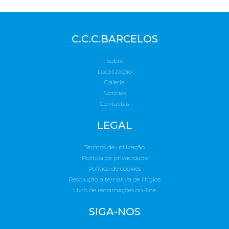
C.C.C.BARCELOS
Sobre
Localização
Galeria
Notícias
Contactos
LEGAL
Termos de utilização
Política de privacidade
Política de cookies
Resolução alternativa de litígios
Livro de reclamações on-line
SIGA-NOS