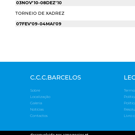
03NOV'10-08DEZ'10
TORNEIO DE XADREZ
07FEV'09-04MAI'09
C.C.C.BARCELOS
LE
Sobre
Termos
Localização
Políti
Galeria
Políti
Notícias
Resolu
Contactos
Livro 
desenvolvido por
aznegocios.pt