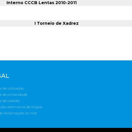
Interno CCCB Lentas 2010-2011
I Torneio de Xadrez
GAL
 de utilização
ca de privacidade
ca de cookies
ção alternativa de litígios
de reclamações on-line