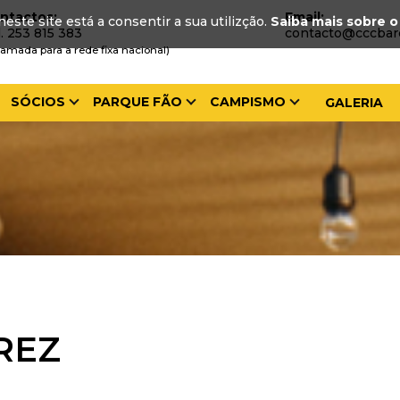
ntactos:
Email:
neste site está a consentir a sua utilizção.
Saiba mais sobre o
l. 253 815 383
contacto@cccbar
amada para a rede fixa nacional)
SÓCIOS
PARQUE FÃO
CAMPISMO
GALERIA
REZ