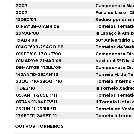
2007
Campeonato Naci
2007
Feira do Livro - 
15DEZ'07
Xadrez por uma 
01FEV'08-01ABR'08
Torneios Temáti
29MAR'08
III Espaço à Ami
19ABR'08
50º Aniversário 
01AGO'08-29AGO'08
Torneios de Verã
01SET'08-17OUT'08
Campeonato Dist
01MAR'09-21MAR'09
Nacional 3ª Divi
06MAR'09-17JUL'09
Campeonato Dist
14JAN'10-29JAN'10
Torneio H. do Te
22OUT'10-23OUT'10
Torneio Interno 
11DEZ'10
III Torneio Xadr
05JAN'11-28SET'11
Torneios Temáti
07JAN'11-04FEV'11
II Torneio Hotel
29JUN'11-27JUL'11
Torneio de Verã
17SET'11-24SET'11
Torneio Interno 
OUTROS TORNEIROS