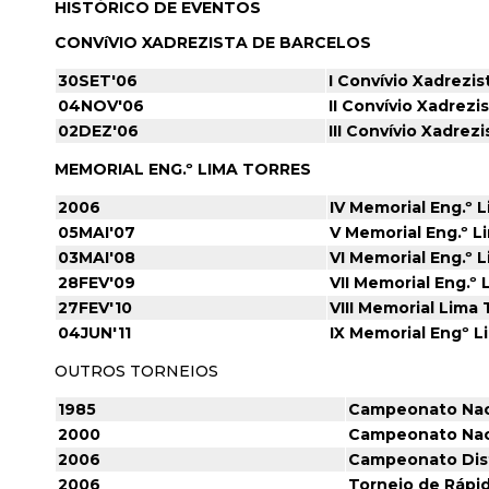
HISTÓRICO DE EVENTOS
CONVíVIO XADREZISTA DE BARCELOS
30SET'06
I Convívio Xadrezis
04NOV'06
II Convívio Xadrezi
02DEZ'06
III Convívio Xadrez
MEMORIAL ENG.º LIMA TORRES
2006
IV Memorial Eng.º 
05MAI'07
V Memorial Eng.º L
03MAI'08
VI Memorial Eng.º 
28FEV'09
VII Memorial Eng.º 
27FEV'10
VIII Memorial Lima 
04JUN'11
IX Memorial Engº L
OUTROS TORNEIOS
1985
Campeonato Nacio
2000
Campeonato Naci
2006
Campeonato Dist
2006
Torneio de Rápid