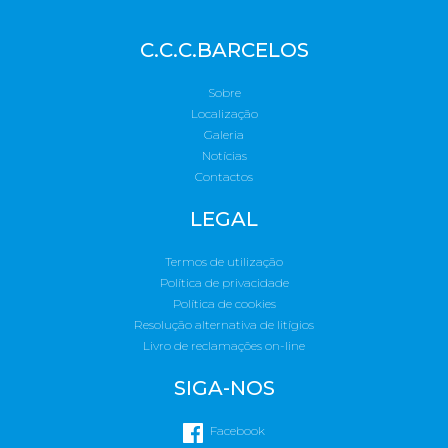
C.C.C.BARCELOS
Sobre
Localização
Galeria
Notícias
Contactos
LEGAL
Termos de utilização
Política de privacidade
Política de cookies
Resolução alternativa de litígios
Livro de reclamações on-line
SIGA-NOS
Facebook